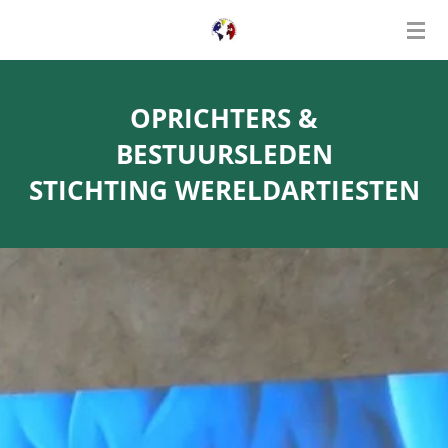
Ga
direct
naar
de
OPRICHTERS &
hoofdinhoud
BESTUURSLEDEN
STICHTING WERELDARTIESTEN